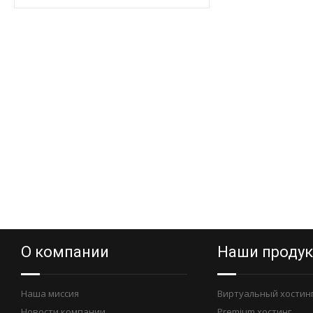
О компании
Наши проду
Наша миссия
Виртуальный хостин
Новости компании
Premium хостинг