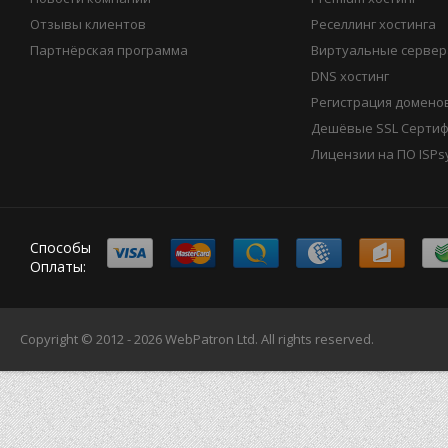
Отзывы клиентов
Реселлинг хостинга
Партнёрская программа
Виртуальные сервер
DNS хостинг
Регистрация домено
Дешёвые SSL Серти
Лицензии на ПО ISPs
Способы
Оплаты:
Copyright © 2012 - 2026
WebPatron Ltd.
All rights reserved.