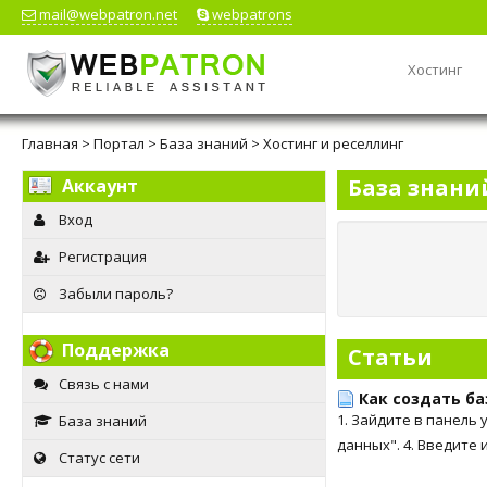
mail@webpatron.net
webpatrons
Хостинг
Главная
>
Портал
>
База знаний
>
Хостинг и реселлинг
База знани
Аккаунт
Вход
Регистрация
Забыли пароль?
Поддержка
Статьи
Связь с нами
Как создать ба
1. Зайдите в панель 
База знаний
данных". 4. Введите 
Статус сети