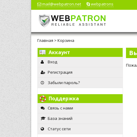
mail@webpatron.net
webpatrons
Главная
>
Корзина
Вы
Аккаунт
Вход
Пожал
Регистрация
Забыли пароль?
Поддержка
Связь с нами
База знаний
Статус сети