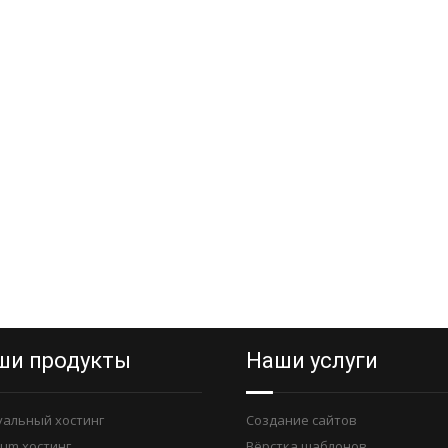
ши продукты
Наши услуги
уальный хостинг
Создание сайтов
ium хостинг
Вёрстка шаблонов